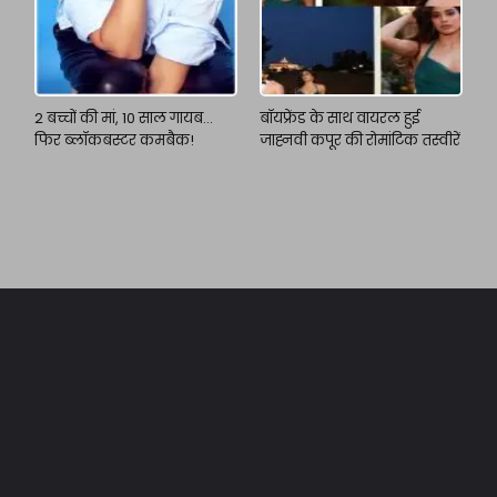
2 बच्चों की मां, 10 साल गायब…
बॉयफ्रेंड के साथ वायरल हुई
फिर ब्लॉकबस्टर कमबैक!
जाह्नवी कपूर की रोमांटिक तस्वीरें