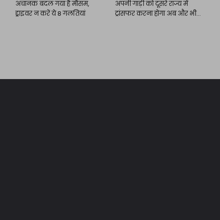
अचानक बदल गया है मौसम,
अपनी गाड़ी को दूसरे राज्य में
ड्राइवर न करें ये 8 गलतियां
ट्रांसफर करना होगा अब और भी
आसान!