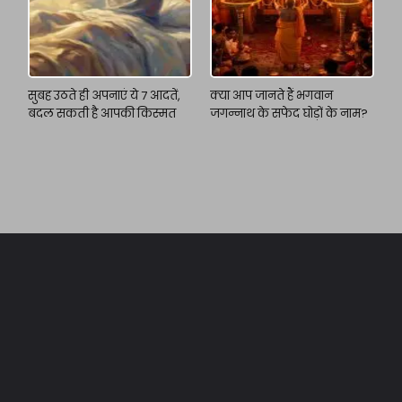
सुबह उठते ही अपनाएं ये 7 आदतें,
क्या आप जानते हैं भगवान
बदल सकती है आपकी किस्मत
जगन्नाथ के सफेद घोड़ों के नाम?