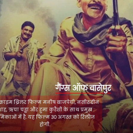
गैंग्स ऑफ वासेपुर
यह क्राइम थ्रिलर फिल्म मनीष बाजपेयी, नसीरुद्दीन
शाह, ऋचा चड्ढा और हुमा कुरैशी के साथ प्रमुख
भूमिकाओं में है. यह फिल्म 30 अगस्त को रिलीज
होगी.