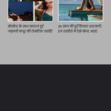
बॉयफ्रेंड के साथ वायरल हुई
35 साल की हुईं कियारा आडवाणी,
जाह्नवी कपूर की रोमांटिक तस्वीरें
इन तस्वीरों में देखें बोल्ड अदाएं