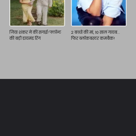
जिया शंकर ने की सगाई! फ्लॉन्ट
2 बच्चों की मां, 10 साल गायब…
की बड़ी डायमंड रिंग
फिर ब्लॉकबस्टर कमबैक!