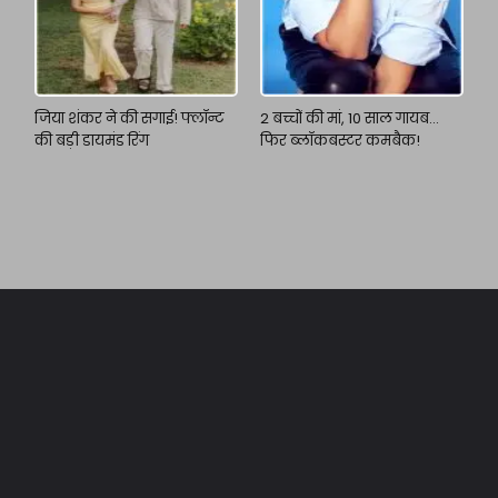
जिया शंकर ने की सगाई! फ्लॉन्ट
2 बच्चों की मां, 10 साल गायब…
की बड़ी डायमंड रिंग
फिर ब्लॉकबस्टर कमबैक!