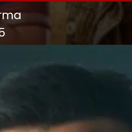
arma
5