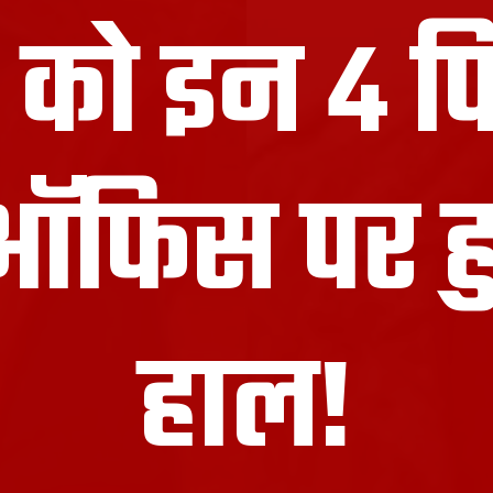
को इन 4 फि
ऑफिस पर ह
हाल!