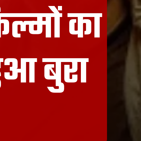
ल्मों का
ुआ बुरा