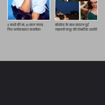
2 बच्चों की मां, 10 साल गायब…
बॉयफ्रेंड के साथ वायरल हुई
फिर ब्लॉकबस्टर कमबैक!
जाह्नवी कपूर की रोमांटिक तस्वीरें