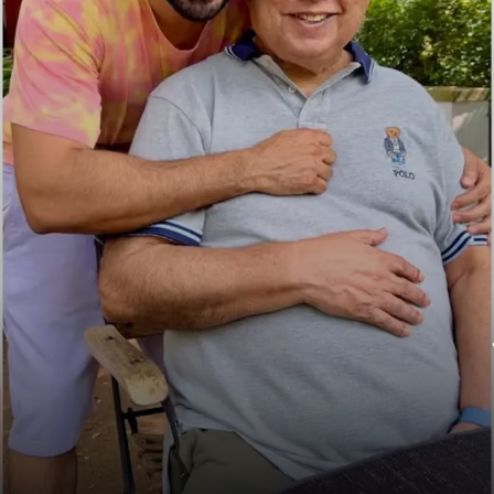
डेविड धवन और वरुण धवन
कॉमेडी के बादशाह डेविड अपने बेटे वरुण के साथ 'है
जवानी तो इश्क होना है' में. मृणाल ठाकुर और पूजा
हेगड़े लीड में. जून 2026 में धमाकेदार कॉमेडी आएगी.