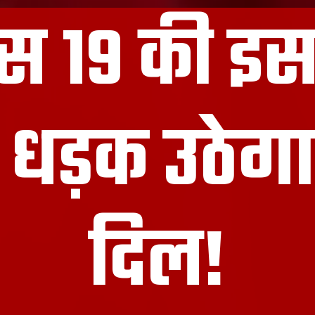
स 19 की इ
 धड़क उठे
दिल!