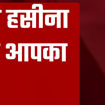
स हसीना
गा आपका