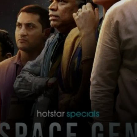
स्पेस जेन: चंद्रयान
23 जनवरी, JioHotstar पर अरुणाभ कुमार की
सीरीज में नकुल मेहता और श्रिया सरन ISRO
वैज्ञानिकों की चंद्रयान-2 की नाकामी से
चंद्रयान-3 की सफलता तक की भावुक यात्रा
दिखाते हैं.